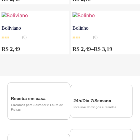
de
5
Boliviano
Bolinho
(0)
(0)
Avaliação
Avaliação
0
0
R$
2,49
R$
2,49
–
R$
3,19
de
de
5
5
Receba em casa
24h/Dia 7/Semana
Enviamos para Salvador e Lauro de
Inclusive domingos e feriados.
Freitas.