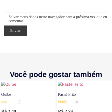
Salvar meus dados neste navegador para a próxima vez que eu
comentar.
Você pode gostar também
Quibe
Pastel Frito
(0)
(1)
Avaliação
Avaliação
0
5.00
de 5
R$
2,49
R$
2,79