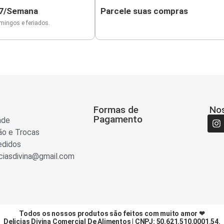
 7/Semana
Parcele suas compras
mingos e feriados.
Formas de
No
Pagamento
ade
ão e Trocas
edidos
iasdivina@gmail.com
Todos os nossos produtos são feitos com muito amor ❤
Delicias Divina Comercial De Alimentos | CNPJ: 50.621.510.0001.54.