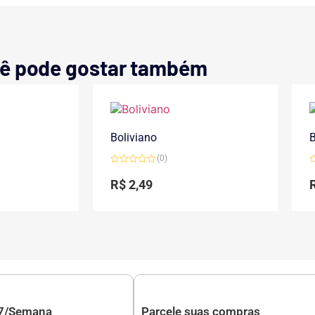
ê pode gostar também
Boliviano
B
(0)
Avaliação
A
0
0
R$
2,49
de
d
5
5
 7/Semana
Parcele suas compras