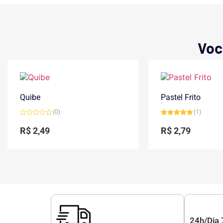
Voc
Quibe
Pastel Frito
(0)
(1)
Avaliação
Avaliação
0
5.00
de 5
R$
2,49
R$
2,79
de
5
24h/Dia