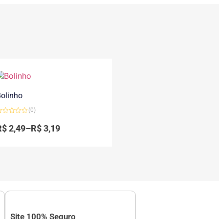
olinho
(0)
valiação
R$
2,49
–
R$
3,19
e
Site 100% Seguro