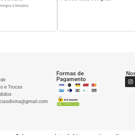
mingos e feriados.
Formas de
No
Pagamento
ade
ão e Trocas
didos
ciasdivina@gmail.com