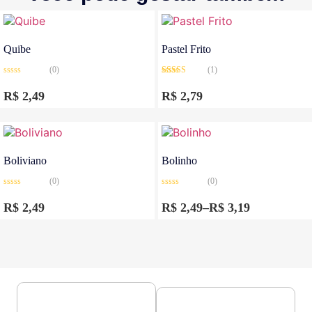
Quibe
Pastel Frito
(0)
(1)
Avaliação
Avaliação
0
5.00
de 5
R$
2,49
R$
2,79
de
5
Boliviano
Bolinho
(0)
(0)
Avaliação
Avaliação
0
0
R$
2,49
R$
2,49
–
R$
3,19
de
de
5
5