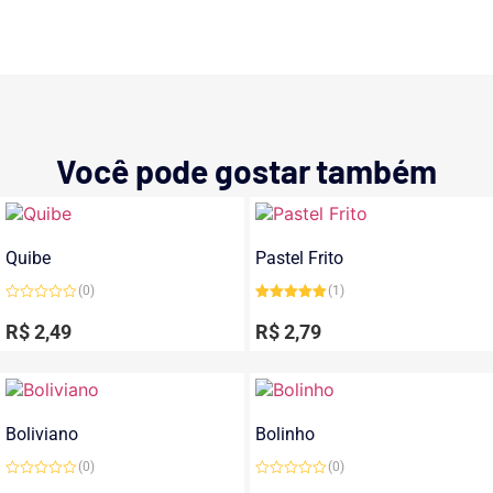
Você pode gostar também
Quibe
Pastel Frito
(0)
(1)
Avaliação
Avaliação
0
5.00
de 5
R$
2,49
R$
2,79
de
5
Boliviano
Bolinho
(0)
(0)
Avaliação
Avaliação