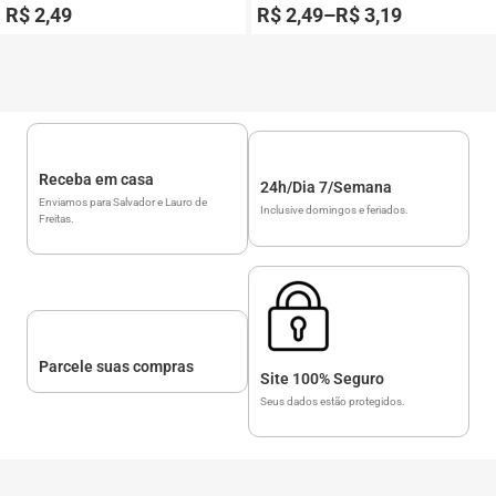
0
0
R$
2,49
R$
2,49
–
R$
3,19
de
de
5
5
Receba em casa
24h/Dia 7/Semana
Enviamos para Salvador e Lauro de
Inclusive domingos e feriados.
Freitas.
Parcele suas compras
Site 100% Seguro
Seus dados estão protegidos.