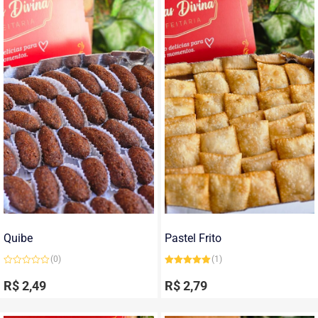
Quibe
Pastel Frito
(0)
(1)
Avaliação
Avaliação
0
5.00
de 5
R$
2,49
R$
2,79
de
5