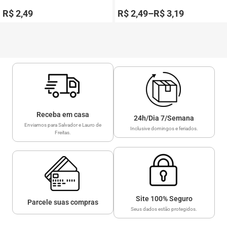
Avaliação
Avaliação
0
0
R$
2,49
R$
2,49
–
R$
3,19
de
de
5
5
Receba em casa
24h/Dia 7/Semana
Enviamos para Salvador e Lauro de
Inclusive domingos e feriados.
Freitas.
Site 100% Seguro
Parcele suas compras
Seus dados estão protegidos.