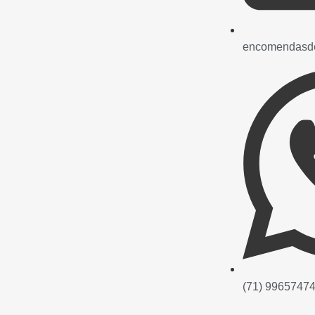
encomendasde
(71) 9965747