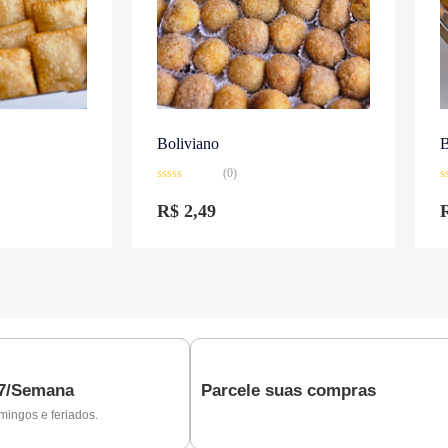
Boliviano
B
(0)
Avaliação
A
0
0
R$
2,49
de
d
5
5
 7/Semana
Parcele suas compras
mingos e feriados.