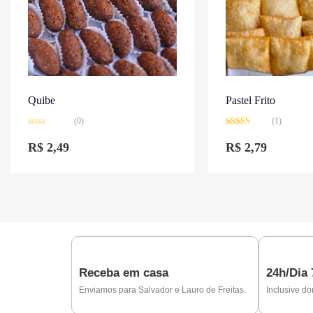
Quibe
Pastel Frito
(0)
(1)
Avaliação
Avaliação
0
5.00
de 5
R$
2,49
R$
2,79
de
5
Receba em casa
24h/Dia
Enviamos para Salvador e Lauro de Freitas.
Inclusive do