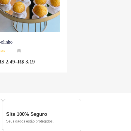
olinho
(0)
valiação
R$
2,49
–
R$
3,19
e
Site 100% Seguro
Seus dados estão protegidos.