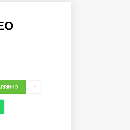
EO
ARRINHO