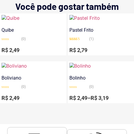
Você pode gostar também
Quibe
Pastel Frito
(0)
(1)
Avaliação
Avaliação
0
5.00
de 5
R$
2,49
R$
2,79
de
5
Boliviano
Bolinho
(0)
(0)
Avaliação
Avaliação
0
0
R$
2,49
R$
2,49
–
R$
3,19
de
de
5
5