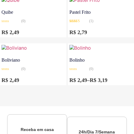
Quibe
Pastel Frito
(0)
(1)
Avaliação
Avaliação
0
5.00
de 5
R$
2,49
R$
2,79
de
5
Boliviano
Bolinho
(0)
(0)
Avaliação
Avaliação
0
0
R$
2,49
R$
2,49
–
R$
3,19
de
de
5
5
Receba em casa
24h/Dia 7/Semana